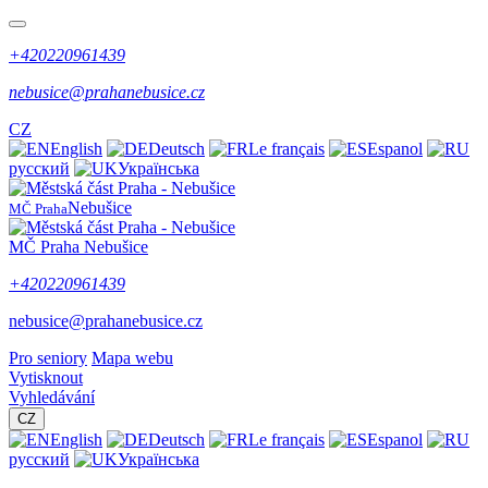
+420220961439
nebusice@prahanebusice.cz
CZ
English
Deutsch
Le français
Espanol
русский
Українська
Nebušice
MČ Praha
MČ Praha Nebušice
+420220961439
nebusice@prahanebusice.cz
Pro seniory
Mapa webu
Vytisknout
Vyhledávání
CZ
English
Deutsch
Le français
Espanol
русский
Українська