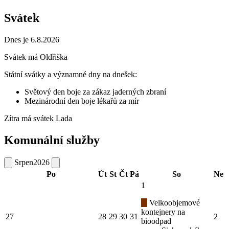
Svátek
Dnes je 6.8.2026
Svátek má
Oldřiška
Státní svátky a významné dny na dnešek:
Světový den boje za zákaz jaderných zbraní
Mezinárodní den boje lékařů za mír
Zítra má svátek
Lada
Komunální služby
Srpen
2026
Po
Út
St
Čt
Pá
So
Ne
1
Velkoobjemové
kontejnery na
27
28
29
30
31
2
bioodpad