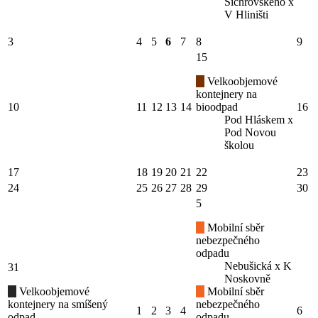
Sichrovského x
V Hliništi
3
4
5
6
7
8
9
15
Velkoobjemové
kontejnery na
10
11
12
13
14
bioodpad
16
Pod Hláskem x
Pod Novou
školou
17
18
19
20
21
22
23
24
25
26
27
28
29
30
5
Mobilní sběr
nebezpečného
odpadu
Nebušická x K
31
Noskovně
Velkoobjemové
Mobilní sběr
kontejnery na smíšený
nebezpečného
1
2
3
4
6
odpad
odpadu