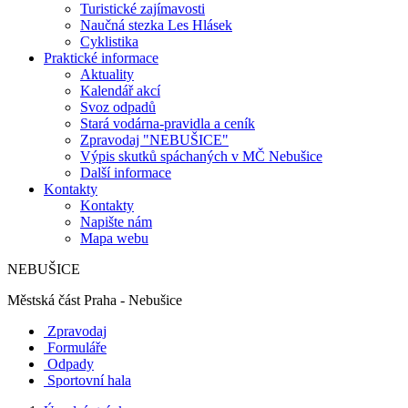
Turistické zajímavosti
Naučná stezka Les Hlásek
Cyklistika
Praktické informace
Aktuality
Kalendář akcí
Svoz odpadů
Stará vodárna-pravidla a ceník
Zpravodaj "NEBUŠICE"
Výpis skutků spáchaných v MČ Nebušice
Další informace
Kontakty
Kontakty
Napište nám
Mapa webu
NEBUŠICE
Městská část Praha - Nebušice
Zpravodaj
Formuláře
Odpady
Sportovní hala