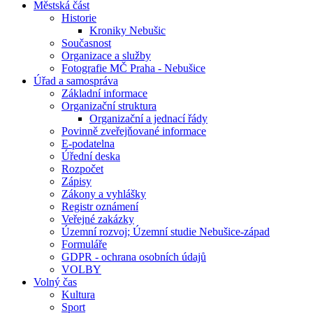
Městská část
Historie
Kroniky Nebušic
Současnost
Organizace a služby
Fotografie MČ Praha - Nebušice
Úřad a samospráva
Základní informace
Organizační struktura
Organizační a jednací řády
Povinně zveřejňované informace
E-podatelna
Úřední deska
Rozpočet
Zápisy
Zákony a vyhlášky
Registr oznámení
Veřejné zakázky
Územní rozvoj; Územní studie Nebušice-západ
Formuláře
GDPR - ochrana osobních údajů
VOLBY
Volný čas
Kultura
Sport