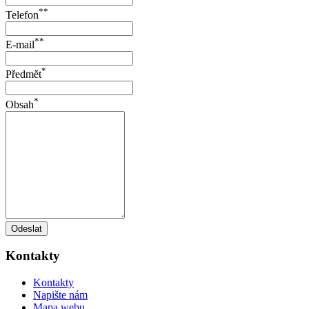
**
Telefon
**
E-mail
*
Předmět
*
Obsah
Odeslat
Kontakty
Kontakty
Napište nám
Mapa webu