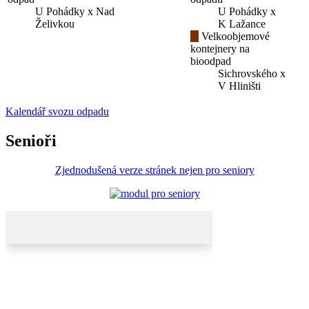
U Pohádky x Nad
U Pohádky x
Želivkou
K Lažance
Velkoobjemové
kontejnery na
bioodpad
Sichrovského x
V Hliništi
Kalendář svozu odpadu
Senioři
Zjednodušená verze stránek nejen pro seniory