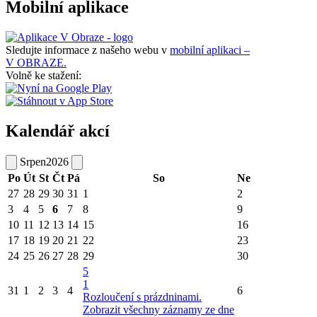
Mobilní aplikace
Sledujte informace z našeho webu v
mobilní aplikaci –
V OBRAZE.
Volně ke stažení:
Kalendář akcí
Srpen
2026
Po
Út
St
Čt
Pá
So
Ne
27
28
29
30
31
1
2
3
4
5
6
7
8
9
10
11
12
13
14
15
16
17
18
19
20
21
22
23
24
25
26
27
28
29
30
5
1
31
1
2
3
4
6
Rozloučení s prázdninami.
Zobrazit všechny záznamy ze dne